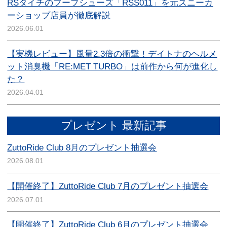
RSタイチのフープシューズ「RSS011」を元スニーカ
ーショップ店員が徹底解説
2026.06.01
【実機レビュー】風量2.3倍の衝撃！デイトナのヘルメ
ット消臭機「RE:MET TURBO」は前作から何が進化し
た？
2026.04.01
プレゼント 最新記事
ZuttoRide Club 8月のプレゼント抽選会
2026.08.01
【開催終了】ZuttoRide Club 7月のプレゼント抽選会
2026.07.01
【開催終了】ZuttoRide Club 6月のプレゼント抽選会