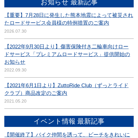
お知らせ 最新記事
【重要】7月28日に発生した熊本地震によって被災され
たロードサービス会員様の特例措置のご案内
2026.07.30
【2022年9月30日より】傷害保険付き二輪車向けロー
ドサービス「プレミアムロードサービス」提供開始の
お知らせ
2022.09.30
【2021年6月1日より】ZuttoRide Club（ずっとライド
クラブ）商品改定のご案内
2021.05.20
イベント情報 最新記事
【開催終了】バイク仲間を誘って、ビーチをきれいに