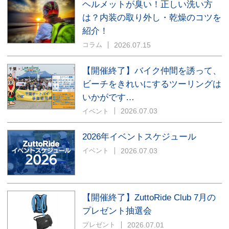
ヘルメットが臭い！正しい洗い方
は？内装の取り外し・乾燥のコツを
紹介！
2026.07.15
コラム
【開催終了】バイク仲間を誘って、
ビーチをきれいにするツーリングは
いかがです…
2026.07.03
イベント
2026年イベントスケジュール
2026.07.03
イベント
【開催終了】ZuttoRide Club 7月の
プレゼント抽選会
2026.07.01
プレゼント