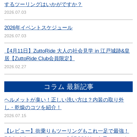
するツーリングはいかがですか？
2026.07.03
2026年イベントスケジュール
2026.07.03
【4月11日】ZuttoRide 大人の社会見学 in 江戸城跡&皇
居【ZuttoRide Club会員限定】
2026.02.27
コラム 最新記事
ヘルメットが臭い！正しい洗い方は？内装の取り外
し・乾燥のコツを紹介！
2026.07.15
【レビュー】街乗りもツーリングもこれ一足で最強！