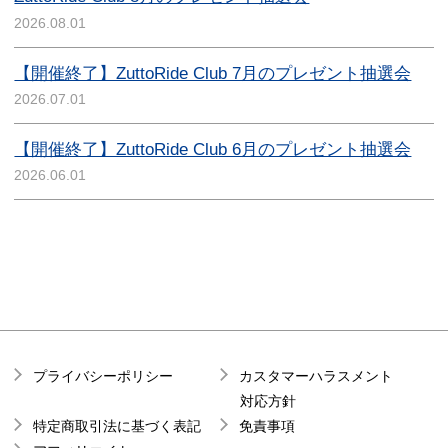
2026.08.01
【開催終了】ZuttoRide Club 7月のプレゼント抽選会
2026.07.01
【開催終了】ZuttoRide Club 6月のプレゼント抽選会
2026.06.01
プライバシーポリシー
カスタマーハラスメント
対応方針
特定商取引法に基づく表記
免責事項