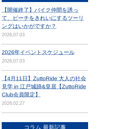
【開催終了】バイク仲間を誘っ
て、ビーチをきれいにするツーリ
ングはいかがですか？
2026.07.03
2026年イベントスケジュール
2026.07.03
【4月11日】ZuttoRide 大人の社会
見学 in 江戸城跡&皇居【ZuttoRide
Club会員限定】
2026.02.27
コラム 最新記事