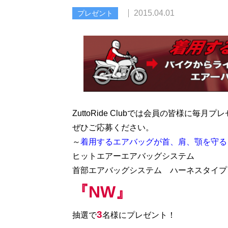
2015.04.01
プレゼント
ZuttoRide Clubでは会員の皆様に毎
ぜひご応募ください。
～
着用するエアバッグが首、肩、顎を守る
ヒットエアーエアバッグシステム
首部エアバッグシステム ハーネスタイプ
『NW』
3
抽選で
名様にプレゼント！