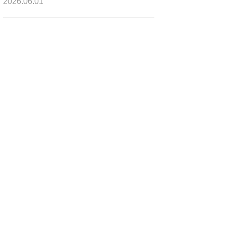
2026.06.01