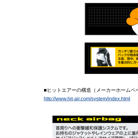
■ヒットエアーの構造（メーカーホームペ
http://www.hit-air.com/system/index.html