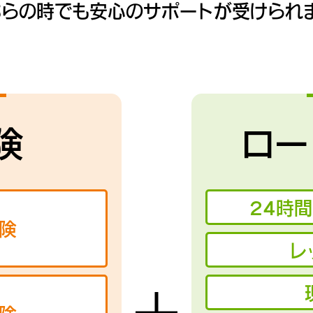
ちらの時でも安心のサポートが受けられま
険
ロー
24時
険
レ