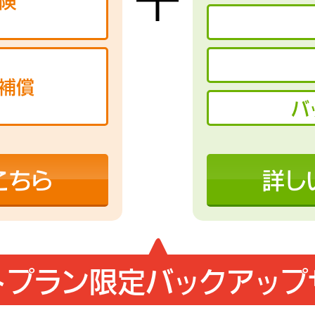
険
補償
バ
こちら
詳し
トプラン限定
バックアップ