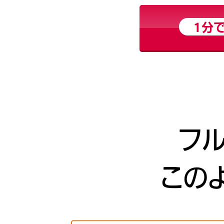
1分で
フ
この