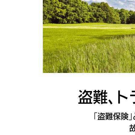
盗難、ト
「盗難保険」