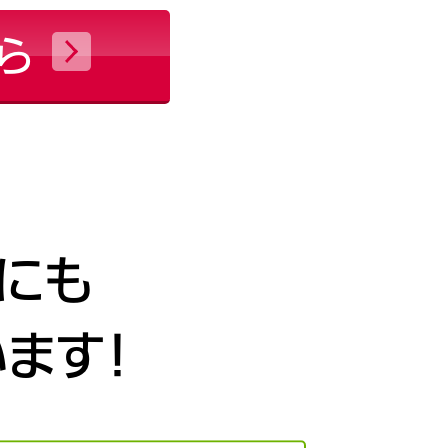
ら
にも
ます！