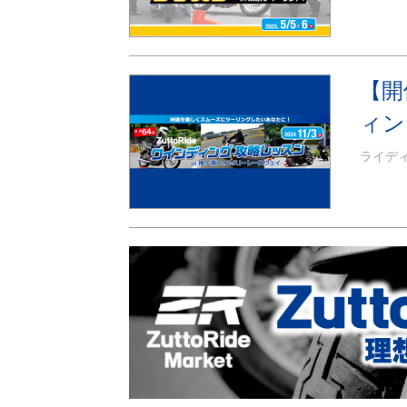
【開
ィン
ライデ