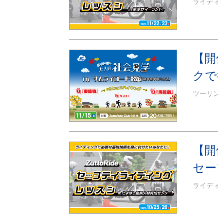
ライデ
【開
クで
ツーリ
【開
セー
ライデ