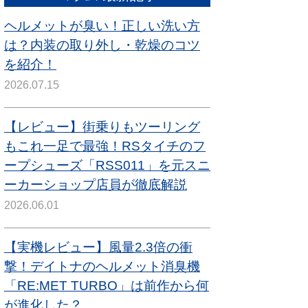
ヘルメットが臭い！正しい洗い方
は？内装の取り外し・乾燥のコツ
を紹介！
2026.07.15
【レビュー】街乗りもツーリング
もこれ一足で最強！RSタイチのフ
ープシューズ「RSS011」を元スニ
ーカーショップ店員が徹底解説
2026.06.01
【実機レビュー】風量2.3倍の衝
撃！デイトナのヘルメット消臭機
「RE:MET TURBO」は前作から何
が進化した？