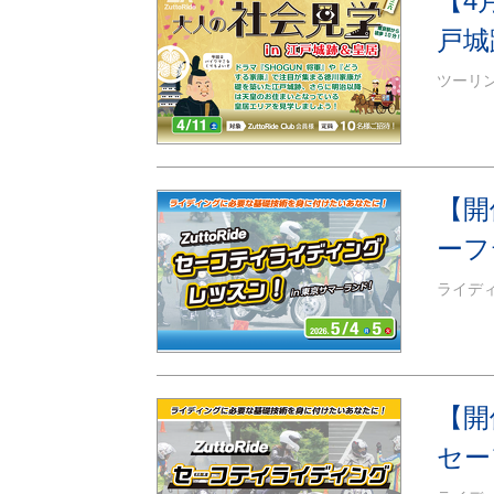
【4月
戸城跡
ツーリ
【開
ーフ
ライデ
【開
セー