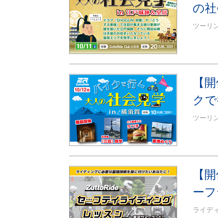
の社
ツーリ
【開
クで
ツーリ
【開
ーフ
ライデ