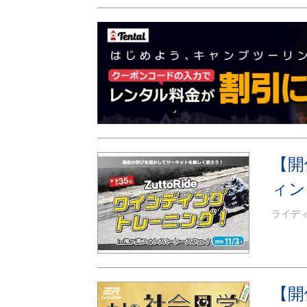
【開
ィン
ライデ
【開催